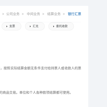
>
公司业务
>
中间业务
>
结算业务
>
银行汇票
支票
汇兑
委托收款
时，按照实际结算金额无条件支付给
持票人
或收款人的票
的
商品交易
。单位和个人各种款项结算都可使用。