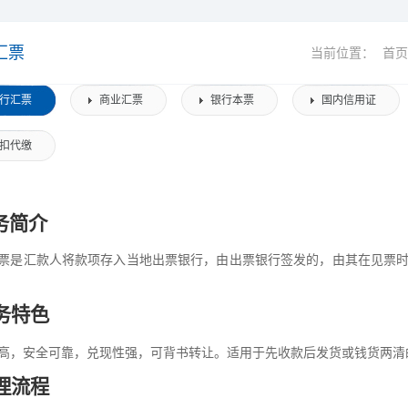
汇票
当前位置：
首页
行汇票
商业汇票
银行本票
国内信用证
扣代缴
务简介
票是汇款人将款项存入当地出票银行，由出票银行签发的，由其在见票
务特色
高，安全可靠，兑现性强，可背书转让。适用于先收款后发货或钱货两清
理流程