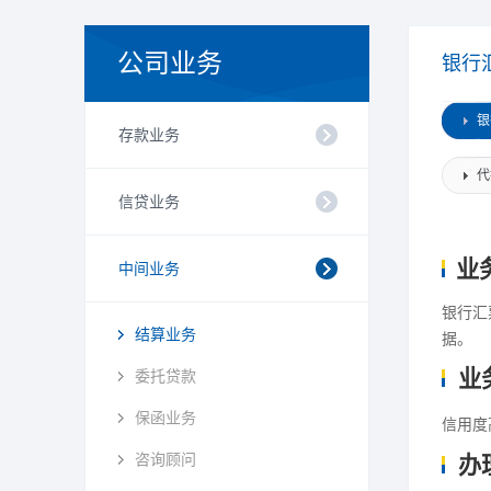
公司业务
银行
银
存款业务
代
信贷业务
业
中间业务
银行汇
结算业务
据。
业
委托贷款
保函业务
信用度
咨询顾问
办