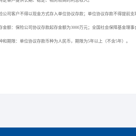
特定客户提供长期、稳定、相对较高的利息收入。
险公司客户不得以现金方式存入单位协议存款；单位协议存款不得提前支
存金额：保险公司协议存款起存金额为3000万元；全国社会保障基金理
种和期限：单位协议存款币种为人民币，期限为5年以上（不含5年）。