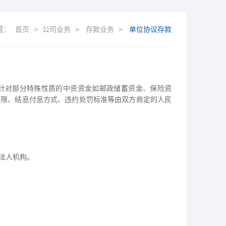
置：
首页
>
公司业务
>
存款业务
>
单位协议存款
针对部分特殊性质的中资资金如邮政储蓄资金、保险资
期限、结息付息方式、违约处罚标准等由双方商定的人民
法人机构。