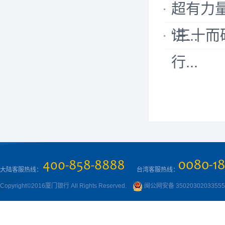
超有力
讲...
“三十而
行...
大陆客服热线：
台湾客服热线：
Copyright©2016厦门银行 All Rights Reserved.
闽公网安备 3502030203355