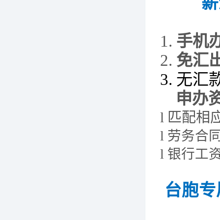
薪
1.
手机
2.
免汇
3.
无
汇
申办
l
匹配相
l
劳务合
l
银行
工
台
胞
专