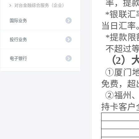
率，提
对台金融综合服务（企业）
*银联汇
国际业务
当日汇率
*提款限
投行业务
不超过
（
2）
电子银行
①
厦门
免费，超出
②福州
持卡客户