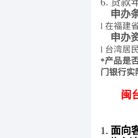
6.
贷款
申办
l
在福建
申办
l
台湾居
*产品是
门银行实
闽
1.
面向