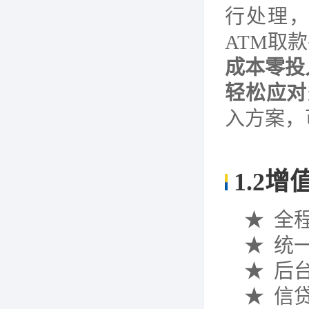
行处理
ATM取
成本零投
轻松应对
入方案，
1.2
增
★ 全
★ 统
★ 后
★ 信