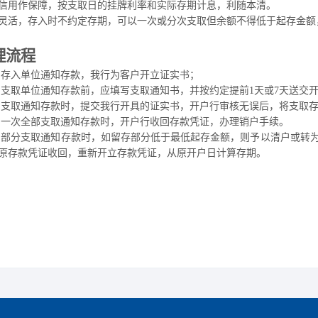
信用作保障，按支取日的挂牌利率和实际存期计息，利随本清。
灵活，存入时不约定存期，可以一次或分次支取但余额不得低于起存金额
理流程
户存入单位通知存款，我行为客户开立证实书；
户支取单位通知存款前，应填写支取通知书，并按约定提前
1
天或
7
天送交
户支取通知存款时，提交我行开具的证实书，开户行审核无误后，将支取
户一次全部支取通知存款时，开户行收回存款凭证，办理销户手续。
户部分支取通知存款时，如留存部分低于最低起存金额，则予以清户或转
原存款凭证收回，重新开立存款凭证，从原开户日计算存期。