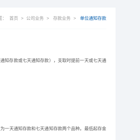
置：
首页
>
公司业务
>
存款业务
>
单位通知存款
天通知存款或七天通知存款），支取时提前一天或七天通
分为一天通知存款和七天通知存款两个品种。最低起存金