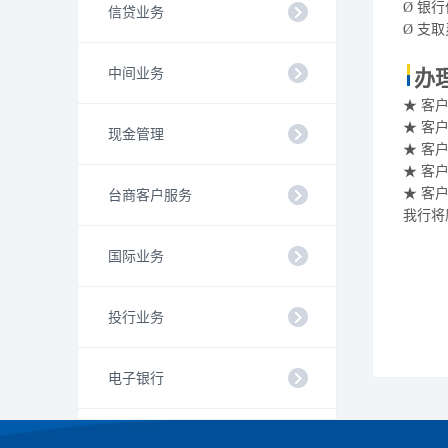
Ø
银行
信贷业务
Ø
支取
中间业务
办
★ 客
★ 客
现金管理
★ 客
★ 客
★ 客
台商客户服务
我行将
国际业务
投行业务
电子银行