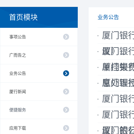
首页模块
业务公告
厦门银
事项公告
议》...
厦门银
广而告之
单挂失费的
厦门银
业务公告
息处理授权
厦门银
厦行新闻
厦门银
便捷服务
厦门银
应用下载
议》的
厦门银