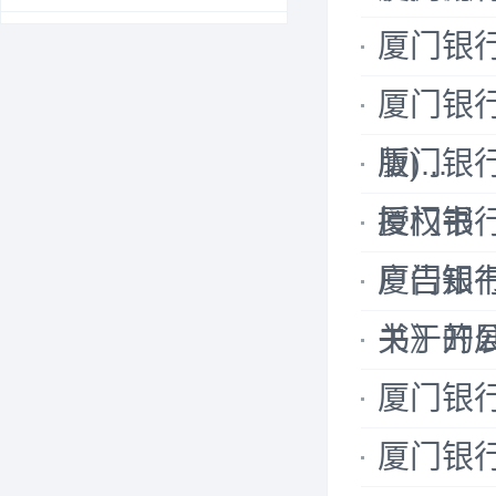
厦门银
厦门银
版)...
厦门银
授权书（适
厦门银
户告知书》
厦门银
书》的
关于开展
厦门银
厦门银