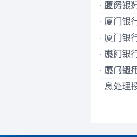
业务）》.
厦门银
厦门银
厦门银
书》...
厦门银
书（适用于
厦门银
息处理授权