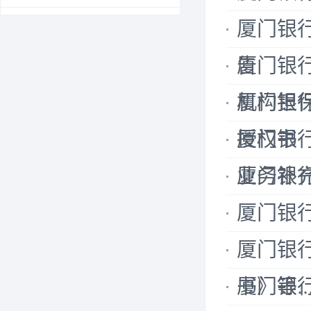
厦门银
告
厦门银
机构担保业
厦门银
授权书（适
厦门银
业务补充协
厦门银
厦门银
厦门银
书》等..
厦门银