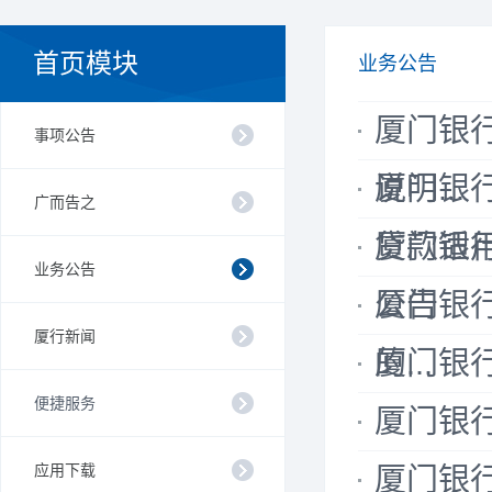
首页模块
业务公告
厦门银
事项公告
说明...
厦门银
广而告之
贷款适用）
厦门银
业务公告
公告
厦门银行
厦行新闻
的...
厦门银
便捷服务
厦门银
应用下载
厦门银