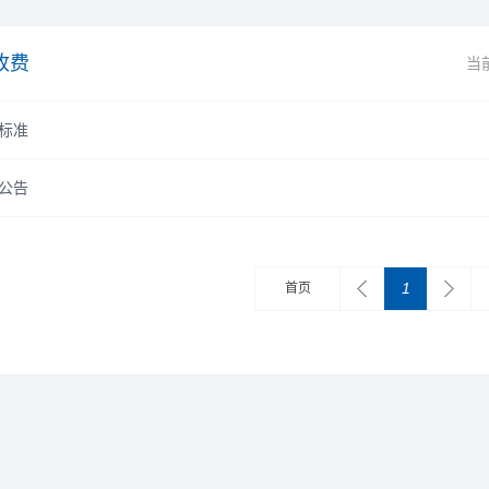
收费
当
标准
公告
1
首页