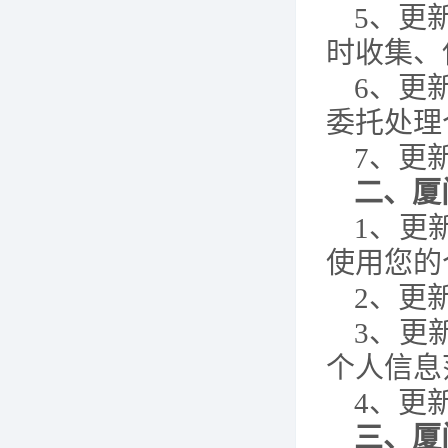
5
、
更
时收集、
6、更
委托处理
7、更
二、
厦
1、
更
使用您的
2、
更
3、
更
个人信息
4、
更
三、
厦