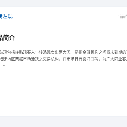
转贴现
当前
品简介
贴现包括转贴现买入与转贴现卖出两大类。是指金融机构之间将未到期的
福建地区票据市场活跃之交易机构，在市场具有良好口碑，为广大同业客
一。