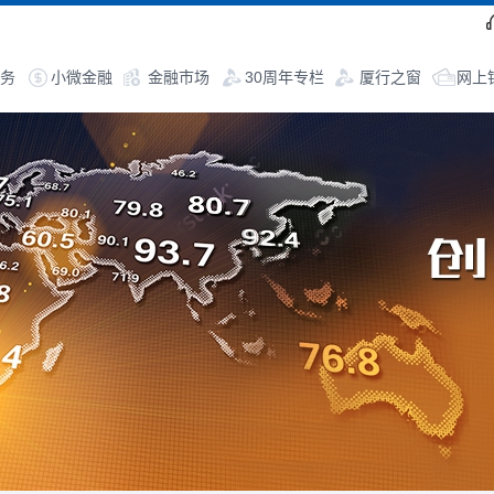
务
小微金融
金融市场
30周年专栏
厦行之窗
网上