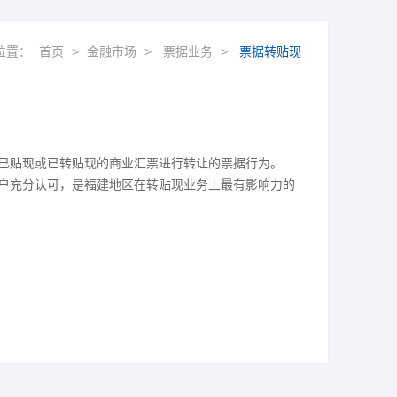
位置：
首页
>
金融市场
>
票据业务
>
票据转贴现
已贴现或已转贴现的商业汇票进行转让
的票据行为。
户充分认可，是福建地区在转贴现业务
上最有影响力的