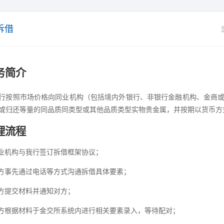
拆借
务简介
行按照市场价格向同业机构（包括境内外银行、非银行金融机构、金商
或归还等量的同品质同类型或其他品质类型实物贵金属，并按期以货币方
理流程
业机构与我行签订拆借框架协议；
方事先通过电话等方式沟通拆借具体要素；
方提交材料并通知对方；
方根据材料于金交所系统内进行相关要素录入，等待配对；