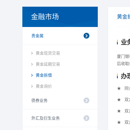
金融市场
黄金
贵金属
业
黄金现货交易
厦门银
后收取
黄金延期交易
黄金拆借
办
黄金询价
★
同
★
双
债券业务
★
双
外汇及衍生业务
★
双