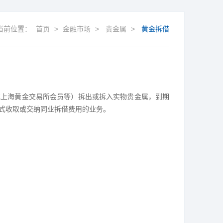
当前位置：
首页
>
金融市场
>
贵金属
>
黄金拆借
或上海黄金交易所会员等）拆出或拆入实物贵金属，到期
式收取或交纳同业拆借费用的业务。