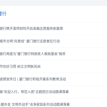
厦行
银行携手富邦财险开启金融志愿服务新篇章
城市文明“风景线” 厦门银行志愿者在行动
银行再度为“厦门银行特困老人救助基金”捐资
节俭好习惯 树立文明新风尚
道德宣传日 | 厦门银行积极开展系列教育活动
届“欢迎入行，带您入团”主题团日活动圆满落幕
乐健步走 文明齐动手”洁净家园系列活动圆满落幕