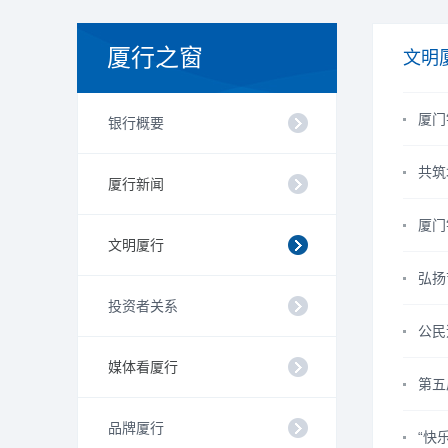
厦行之窗
文明
厦门
银行概要
共筑
厦行新闻
厦门
文明厦行
弘扬
投资者关系
公民
媒体看厦行
第五
品牌厦行
“快