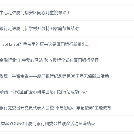
中心走进厦门翔安区同心儿童院做义工
银行走进厦门新学村开展特困家庭帮扶结对
？sol la sol？手拉手？原来这是厦门银行新推出...
金融行业“工会爱心驿站”验收授牌仪式在厦门银行举行
玫瑰，手留余香——厦门银行纪念建党98周年无偿献血活动
春向党 时代担当”爱心研学营厦门银行站成功举办
银行党委召开党员代表大会暨“不忘初心、牢记使命”主题教育...
·益起YOUNG | 厦门银行团委公益联谊活动圆满结束