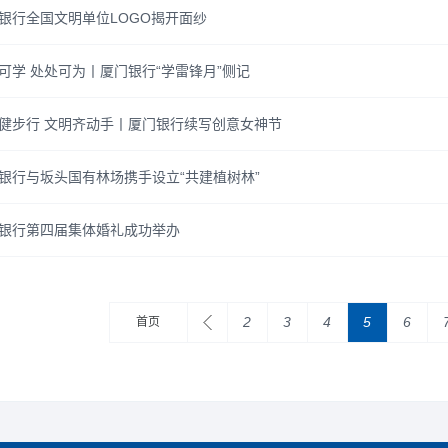
银行全国文明单位LOGO揭开面纱
可学 处处可为丨厦门银行“学雷锋月”侧记
健步行 文明齐动手丨厦门银行续写创意女神节
银行与坂头国有林场携手设立“共建植树林”
银行第四届集体婚礼成功举办
2
3
4
5
6
首页