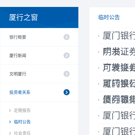
厦行之窗
临时公告
厦门银
银行概要
明书...
广发证
厦行新闻
可转换公司
广发证
文明厦行
可转换公司
厦门银
投资者关系
债券募集说
厦门银行
定期报告
厦门银
临时公告
厦门银
社会责任