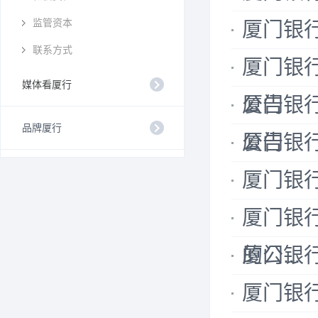
监管资本
厦门银
联系方式
厦门银
媒体看厦行
公告
厦门银
品牌厦行
公告
厦门银
厦门银
厦门银
的公...
厦门银
厦门银