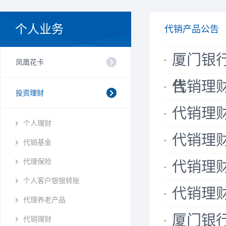
个人业务
代销产品公告
厦门银
凤凰花卡
告
代销理财公
投资理财
代销理财公
个人理财
代销理财公
代销基金
代理保险
代销理财公
个人客户银银转账
代销理财公
代理养老产品
厦门银
代销理财