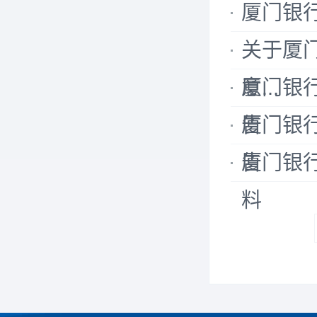
厦门银
关于厦
意...
厦门银
告
厦门银
告
厦门银
料