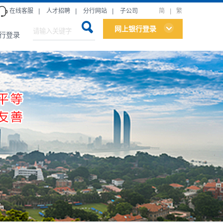
在线客服
|
人才招聘
|
分行网站
|
子公司
简
|
繁
网上银行登录
行登录