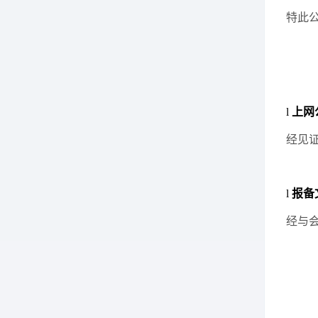
特此
l
上网
经见
l
报备
经与