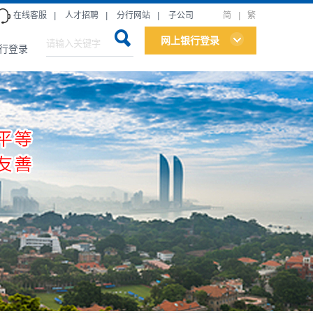
在线客服
|
人才招聘
|
分行网站
|
子公司
简
|
繁
网上银行登录
行登录