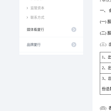
l
本次
监管资本
一、
联系方式
(一)
媒体看厦行
(二)
(三)
品牌厦行
1
、
2
、
3
、
份总
(四)