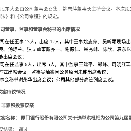
次股东大会由公司董事会召集，姚志萍董事长主持会议。本次股
司法》和《公司章程》的规定。
公司董事、监事和董事会秘书的出席情况
司在任董事
13
人，出席
12
人，其中董事姚志萍、吴昕颢现场出
典、汤琼兰、独立董事戴亦一、谢德仁、聂秀峰、陈欣、袁东
能出席会议；
司在任监事
6
人，出席
5
人，其中监事王建平、郑峰、周晓红现
方式出席会议，监事吴灿鑫因公务原因未能出席会议；
事会秘书谢彤华出席会议；公司其他部分高管列席会议。
议案审议情况
非累积投票议案
议案名称：
厦门银行股份有限公司关于选举洪枇杷为公司第九届
议结果：
通过