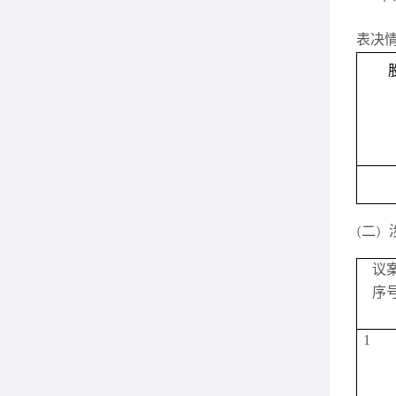
表决
(二)
议
序
1