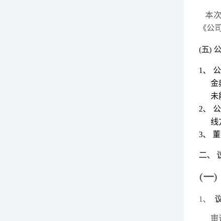
本
《公
(五)
1、
公
金
未
2、
公
线
3、
董
二、
(一)
1、
审