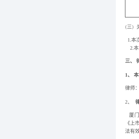
(三)
1.
2
三、
1、
本
律师
2、
厦
《上
法有