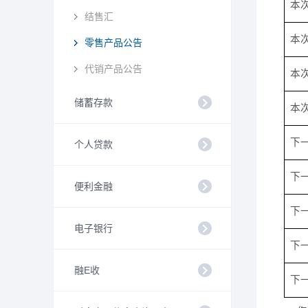
本
结售汇
本
零售产品公告
代销产品公告
本
储蓄存款
本
下
个人贷款
下
便利金融
下
电子银行
下
融E收
下