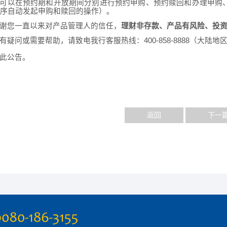
可以在预约期和开放期间分别进行预约申购、预约赎回和办理申购
序自动发起申购和赎回的操作）。
谢您一直以来对
产品
管理人的信任
，
理财非存款、产品有风险、投
有疑问或需要帮助，请致电我行客服热线：
400-858-8888（大陆地
此公告。
返回
下一