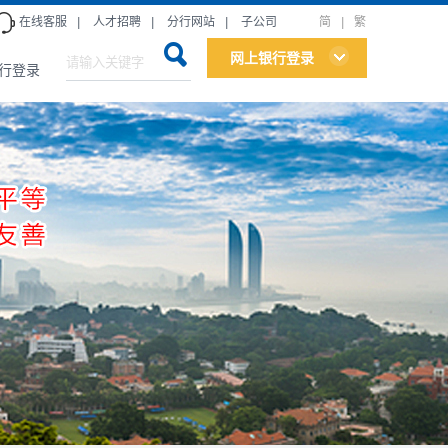
在线客服
|
人才招聘
|
分行网站
|
子公司
简
|
繁
网上银行登录
行登录