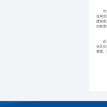
作
信用贷
建探索
创新荣
此
台区位
便捷、