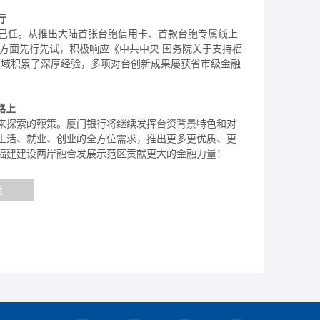
行
己任。从推出大陆首张台胞信用卡、首款台胞专属线上
企方面先行先试，积极响应《中共中央 国务院关于支持福
领域积累了深厚经验，多项对台创新成果屡获省市级金融
路上
对未来探索的鞭策。厦门银行将继续发挥台资背景特色和对
陆生活、就业、创业的全方位需求，推出更多更优质、更
为福建建设两岸融合发展示范区贡献更大的金融力量！
篇