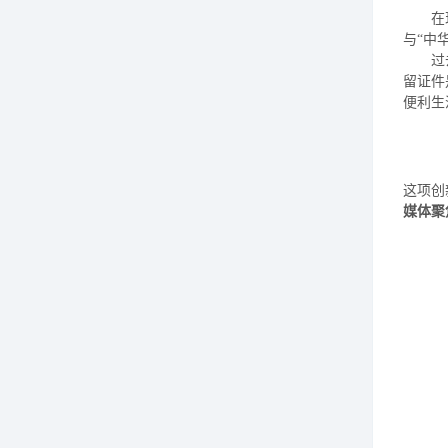
在
与“中
过
留证件
便利生
这项创
媒体聚