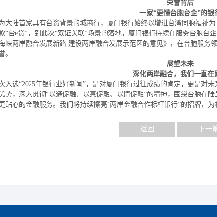
荣誉背后
一家
“更懂台胞台企”的银
为大陆首家具有台资背景的城商行，厦门银行始终以增进台湾同胞福祉为
款
“台e贷”，到此次“双证关联”场景的落地，厦门银行持续在服务台胞台
海峡两岸融合发展新路 建设两岸融合发展示范区的意见》，在台胞服务
誉。
展望未来
深化两岸融合，我们一直在
次入选
“2025年银行业好新闻”，是对厦门银行过往成绩的肯定，更是
优势，深入贯彻“以通促融、以惠促融、以情促融”的精神，围绕台胞在
更贴心的金融服务。我们将持续擦亮“两岸金融合作标杆银行”的招牌，
返回
下一