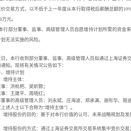
竞价交易方式，以不低于上一年度从本行取得税后薪酬总额的10
0
万元。
本行部分董事、监事、高级管理人员自愿增持计划所需的资金
计划无法实施的风险。
近日，本行收到部分董事、监事、高级管理人员拟通过上海证券
的通知。现将有关情况公告如下
：
一、
增持计划
、
增持主体：
董事：
洪枇杷、
吴昕颢；
监事：
王建平、周晓红
；
非董事的高级管理人员：刘永斌、庄海波、郑承满、谢彤华、周
（上述人士以下合称为
“增持主体”）
。
、
增持股份的目的：基于对本行价值的认可、未来战略规划及发
、
增持股份的方式：通过上海证券交易所交易系统集中竞价交易