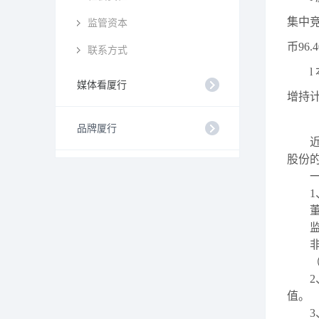
集中
监管资本
币
96.4
联系方式
l
媒体看厦行
增持
品牌厦行
股份
1
2
值。
3