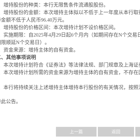
、
增持股份的种类：本行无限售条件流通股股份。
、
增持股份的金额：本次增持主体拟
以不低于上一年度从本行取
持金额不低于人民币
96.40
万元。
、
增持股份的价格区间：本次增持计划不设价格区间。
、
实施期限：自
2025年4月
29
日起
6个月内（如期间存在N个交易
期限顺延N个交易日）。
、
资金来源：增持主体的自有资金。
二、
其他事项说明
、
本次增持计划符合《证券法》等法律法规、部门规章及上海证
、
本次增持计划所需的资金来源为增持主体的自有资金，不存在
。
、
本行将持续关注上述增持主体增持本行股份的有关情况，按照
特此公告。
上一篇
返回