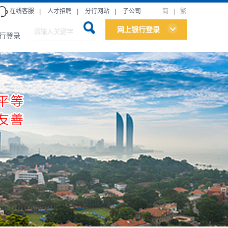
在线客服
|
人才招聘
|
分行网站
|
子公司
简
|
繁
网上银行登录
行登录