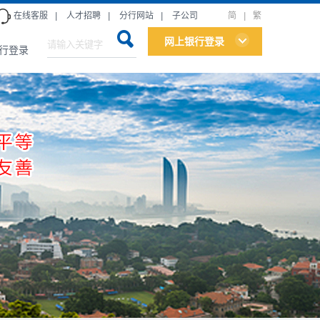
在线客服
|
人才招聘
|
分行网站
|
子公司
简
|
繁
网上银行登录
行登录