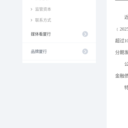
监管资本
联系方式
﹝20
媒体看厦行
超过1
品牌厦行
分期
金融