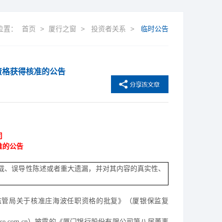
位置：
首页
>
厦行之窗
>
投资者关系
>
临时公告
资格获得核准的公告
司
准的公告
载、误导性陈述或者重大遗漏，并对其内容的真实性、
监管局关于核准庄海波任职资格的批复》（厦银保监复
se.com.cn
）披露的《厦门银行股份有限公司第八届董事