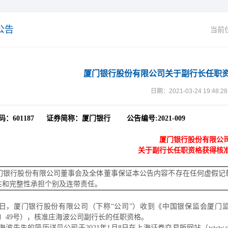
公告
当前
厦门银行股份有限公司关于副行长任职
日期：2021-03-24 19:48:28
码：
601187
证券简称：厦门银行
公告编号
:2021-009
厦门银行股份有限公
关于副行长任职资格获得核
门银行股份有限公司董事会及全体董事保证本公告内容不存在任何虚假记
性和完整性承担个别及连带责任。
日，厦门银行股份有限公司（下称“公司”）收到《中国银保监会厦门
〕
49
号），核准庄海波公司副行长的任职资格。
海波先生的简历详见公司于
2021
年
1
月
8
日在上海证券交易所网站（
www.s