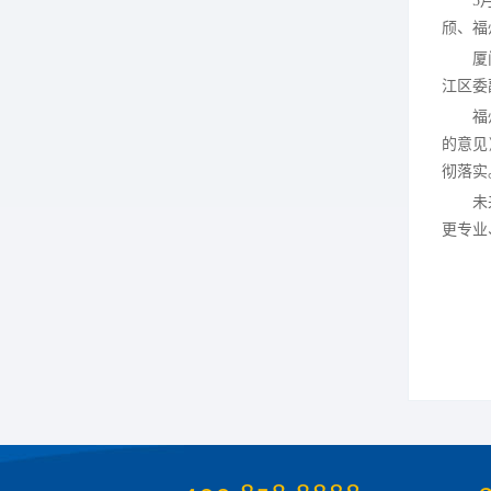
5
颀、福
厦
江区委
福
的意见
彻落实
未
更专业