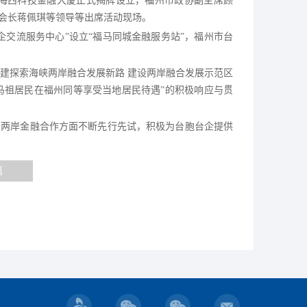
”在海西科技金融大厦正式揭牌设立，福州市政协副主席顾
会长蒋佩琪等领导等出席活动现场。
企交流服务中心”设立“福马同城金融服务站”，福州市台
福建探索海峡两岸融合发展新路 建设两岸融合发展示范区
马祖居民在福州同等享受当地居民待遇”的积极响应与贯
在两岸金融合作方面不断先行先试，积极为台胞台企提供
篇