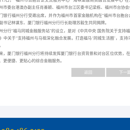
月15日，“福州市台胞台企交流服务中心”“海峡金融商贸融合发展中心
州市委台港澳办副主任肖善颖、福州市台江区委书记梁栋、福州市台协会
门银行福州分行受邀出席，并作为福州市首家金融机构在
“福州市台胞台
副书记林谋东、厦门银行福州分行行长助理苏毅生共同揭牌。
州分行
“福马同城金融服务站”的设立，是对《中共中央 国务院关于支持
》中关于“支持福州与马祖深化融合发展。打造福马‘同城生活圈’，支持
。
来，厦门银行福州分行将持续发挥厦门银行台资背景和对台区位优势，
、更便捷、更贴心的综合金融服务。
返回
下一