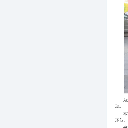
为
动。
本
环节
，
光