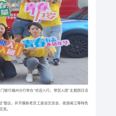
厦门银行福州分行举办
“欢迎入行
，
带您入团
”主题团日活
动”倡议
，
并开展新老员工座谈交流会、夜游闽江等特色
交流。