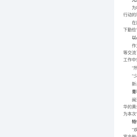
为
行动的
在
下勤俭
以
作
等交流
工作中
“
“
新
青
闽
华的黄
为本次
特
“
富金融