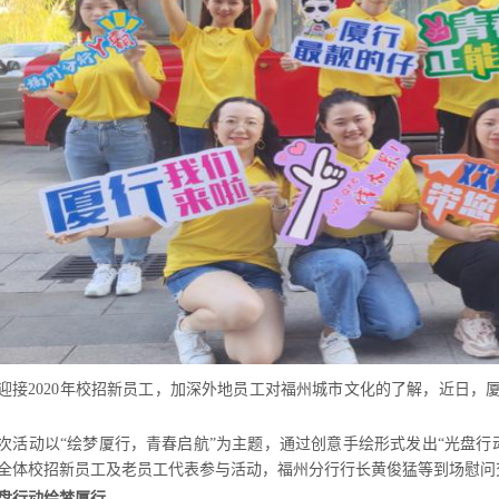
迎接
2020年校招新员工
，
加深外地员工对福州城市文化的了解
，
近日
，
次活动以
“绘梦厦行
，
青春启航
”为主题
，
通过创意手绘形式发出
“光盘行
全体校招新员工及老员工代表参与活动
，
福州分行行长黄俊猛等到场慰问
盘行动绘梦厦行