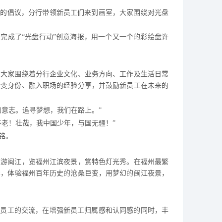
”的倡议
，
分行带领新员工们来到画室
，
大家围绕对光盘
同完成了
“光盘行动”创意海报
，
用一个又一个的彩绘盘许
，
大家围绕着分行企业文化、业务方向、工作及生活日常
转变身份、融入职场的经验分享
，
并鼓励新员工在未来的
的意志。追寻梦想
，
我们在路上。
”
不老
！
壮哉
，
我中国少年
，
与国无疆
！
”
铭。
夜游闽江
，
览福州江滨夜景
，
赏特色灯光秀。在福州最繁
华
，
体验福州百年历史的沧桑巨变
，
用梦幻的闽江夜景
，
老员工的交流
，
在增强新员工归属感和认同感的同时
，
丰