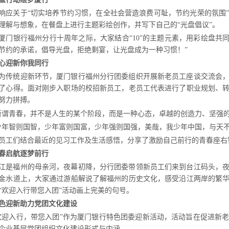
响应关于
“切实培养节约习惯
，
在全社会营造浪费可耻
，
节约光荣的氛围
理解与想象
，
在餐盘上进行主题彩绘创作
，
并写下自己的
“光盘倡议”。
厦门银行福州分行十周年之际
，
大家结合
“10”的主题元素
，
用彩绘盘共
节约的承诺
，
倡导光盘
，
拒绝剩宴
，
让光盘成为一种习惯！”
心迎新你我同行
为传统迎新环节
，
厦门银行福州分行团委组织开展新老员工座谈交流会
了心得。面对刚步入职场的校招新员工
，
老员工代表进行了职业规划、
努力拼搏。
所谓青春
，
并不是人生的某个阶段
，
而是一种心态
，
卓越的创造力、坚强
少年智则国智
，
少年富则国富
，
少年强则国强
，
美哉
，
我少年中国
，
与天
员工们结合最近的见习工作及生活感悟
，
分享了激励自己前行的青春座右
春启航逐梦前行
江是福州的母亲河
，
夜幕初降
，
分行团委带领新员工们来到台江码头
，
金水道上
，
大家通过游船解说了解福州的历史文化
，
感受沿江两岸的繁
“欢迎入行带您入团”活动画上完美的句号。
色迎新助力党团文化建设
欢迎入行
，
带您入团
”作为厦门银行特色团委迎新活动
，
活动旨在促进新
企业基层党团组织文化建设形式与内涵。